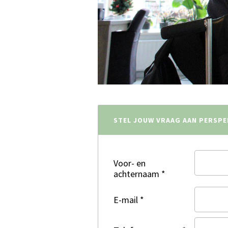
STEL JOUW VRAAG AAN PERSPE
Voor- en
achternaam
*
E-mail
*