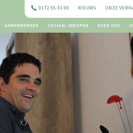
0172 55 33 00
NIEUWS
ONZE VERH
SAMENWERKEN
SOCIAAL INKOPEN
OVER ONS
H