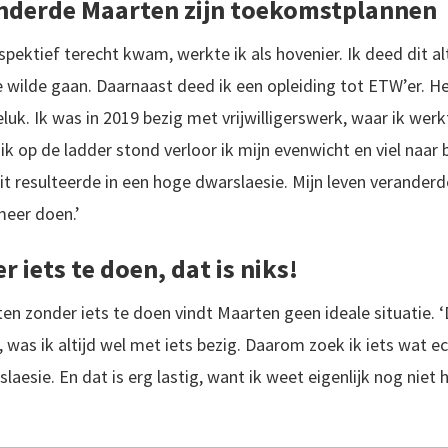
nderde Maarten zijn toekomstplannen
spektief terecht kwam, werkte ik als hovenier. Ik deed dit alt
e wilde gaan. Daarnaast deed ik een opleiding tot ETW’er. H
uk. Ik was in 2019 bezig met vrijwilligerswerk, waar ik we
ik op de ladder stond verloor ik mijn evenwicht en viel naar
t resulteerde in een hoge dwarslaesie. Mijn leven verander
meer doen.’
r iets te doen, dat is niks!
ten zonder iets te doen vindt Maarten geen ideale situatie. 
, was ik altijd wel met iets bezig. Daarom zoek ik iets wat ech
aesie. En dat is erg lastig, want ik weet eigenlijk nog niet 