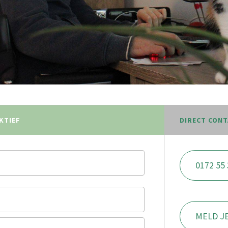
KTIEF
DIRECT CON
0172 55 
MELD J